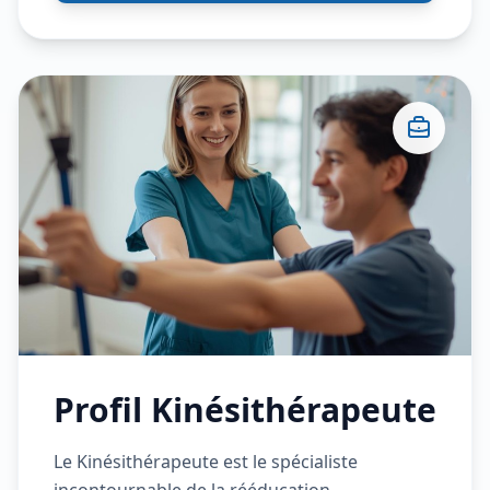
techniques (injections, pansements,
perfusions, soins d'urgence...). - Surveiller
l'évolution de l'état des patients et assurer la
traçabilité des soins. - Accompagner les
patients et leur entourage (soutien
psychologique, éducation à la santé). Ce
métier exige non seulement une grande
technicité mais aussi des qualités humaines
exceptionnelles pour prendre en charge le
patient dans sa globalité (biologique,
psychologique et sociale).
Profil Kinésithérapeute
Le Kinésithérapeute est le spécialiste