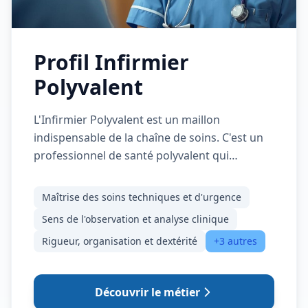
Profil Infirmier
Polyvalent
L'Infirmier Polyvalent est un maillon
indispensable de la chaîne de soins. C'est un
professionnel de santé polyvalent qui
dispense des soins de nature préventive,
curative ou palliative, visant à promouvoir,
Maîtrise des soins techniques et d'urgence
maintenir et restaurer la santé. Il intervient de
Sens de l'observation et analyse clinique
manière autonome ou sur prescription
Rigueur, organisation et dextérité
+3 autres
médicale pour : - Évaluer l'état de santé d'une
personne et analyser les situations de soins. -
Concevoir, définir et planifier des projets de
Découvrir le métier
soins personnalisés. - Dispenser des soins