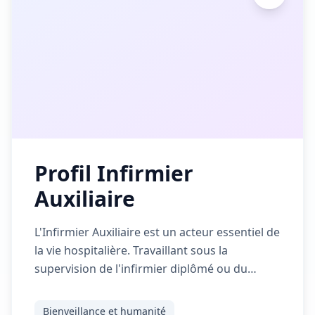
ergonomie).
Profil Infirmier
Auxiliaire
L'Infirmier Auxiliaire est un acteur essentiel de
la vie hospitalière. Travaillant sous la
supervision de l'infirmier diplômé ou du
médecin, il est le professionnel le plus proche
du patient au quotidien. Ses missions
Bienveillance et humanité