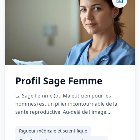
Profil Sage Femme
La Sage-Femme (ou Maïeuticien pour les
hommes) est un pilier incontournable de la
santé reproductive. Au-delà de l'image
traditionnelle de l'accouchement, son rôle
couvre un spectre médical très large. Elle
Rigueur médicale et scientifique
assure le suivi médical de la grossesse