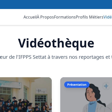
Accueil
À Propos
Formations
Profils Métiers
Vidé
Vidéothèque
ur de l'IFPPS Settat à travers nos reportages e
Présentation