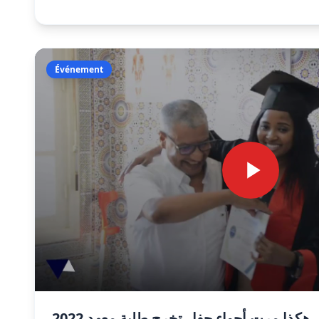
Événement
2022 فرحة، دموع وعناق.. هكذا مرت أجواء حفل تخرج طلبة معهد