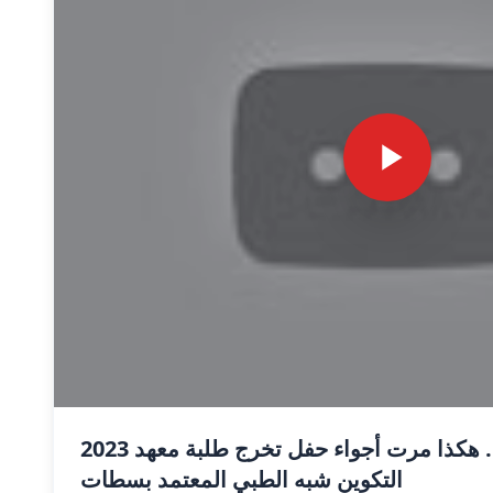
2023 فرحة، دموع وعناق.. هكذا مرت أجواء حفل تخرج طلبة معهد
التكوين شبه الطبي المعتمد بسطات